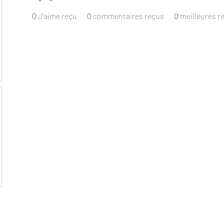
0
J'aime reçu
0
commentaires reçus
0
meilleures 