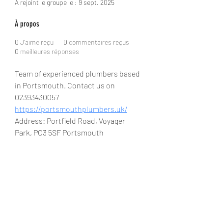
A rejoint le groupe le : 9 sept. 2025
À propos
0
J'aime reçu
0
commentaires reçus
0
meilleures réponses
Team of experienced plumbers based 
in Portsmouth. Contact us on 
02393430057
https://portsmouthplumbers.uk/
Address: Portfield Road, Voyager 
Park, PO3 5SF Portsmouth
TRAILDURO
info@uccsportevent.com
04 93 43 51 54