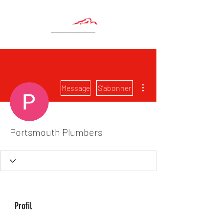
Plus d'actions
Message
S'abonner
Portsmouth Plumbers
Profil