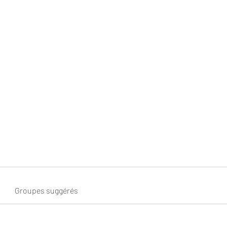
NOS COURSES
Inscript
Groupes suggérés